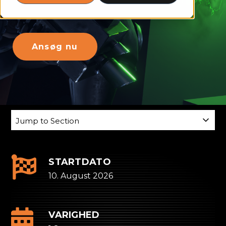
Ansøg nu
SKIP
Jump
NAVIGATION
to
Section
STARTDATO
10. August 2026
VARIGHED