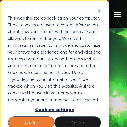
SKIP
TO
CONTENT
Toggle
This website stores cookies on your computer.
Menu
These cookies are used to collect information
n
n
about how you interact with our website and
T
o
g
g
l
e
c
h
l
d
r
e
f
o
U
d
a
n
e
l
s
allow us to remember you. We use this
i
r
d
Uddannelse
information in order to improve and customize
n
T
o
g
g
l
e
c
h
l
d
r
e
f
o
K
r
s
e
your browsing experience and for analytics and
metrics about our visitors both on this website
i
r
u
Kurser
n
and other media. To find out more about the
T
o
g
l
e
c
h
d
r
e
f
O
o
CGI
cookies we use, see our Privacy Policy
i
r
Om os
If you decline, your information won’t be
n
T
o
g
g
l
e
c
h
l
d
r
e
f
o
R
s
s
o
u
r
c
e
tracked when you visit this website. A single
ESSENTIALS
cookie will be used in your browser to
i
r
e
Ressourcer
remember your preference not to be tracked.
Cookies settings
/
FOUNDATIONS PROGRAM
Accept
Decline
Book møde