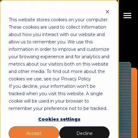
SKIP
TO
CONTENT
Toggle
This website stores cookies on your computer.
Menu
These cookies are used to collect information
n
n
about how you interact with our website and
T
o
g
g
l
e
c
h
l
d
r
e
f
o
U
d
a
n
e
l
s
allow us to remember you. We use this
i
r
d
Uddannelse
information in order to improve and customize
n
T
o
g
g
l
e
c
h
l
d
r
e
f
o
K
r
s
e
your browsing experience and for analytics and
metrics about our visitors both on this website
i
r
u
Kurser
n
and other media. To find out more about the
T
o
g
l
e
c
h
d
r
e
f
O
o
cookies we use, see our Privacy Policy
i
r
Om os
If you decline, your information won’t be
n
T
o
g
g
l
e
c
h
l
d
r
e
f
o
R
s
s
o
u
r
c
e
tracked when you visit this website. A single
cookie will be used in your browser to
i
r
e
Ressourcer
remember your preference not to be tracked.
Cookies settings
UDFORSKNING AF
Accept
Decline
Book møde